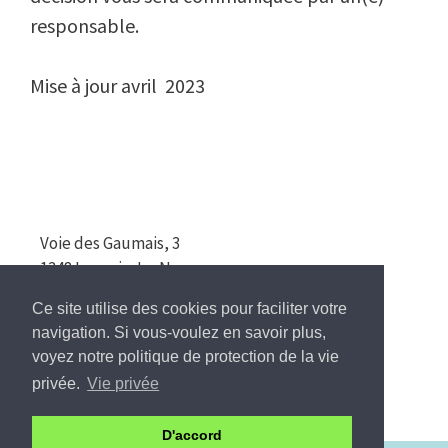
responsable.
Mise à jour avril 2023
Voie des Gaumais, 3
1348 Louvain-La-Neuve
010/88 13 80
Ce site utilise des cookies pour faciliter votre
info@utuc.be
navigation. Si vous-voulez en savoir plus,
voyez notre politique de protection de la vie
Conditions d’Utilisation de ce Site
privée.
Vie privée
D'accord